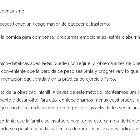
edentarismo.
obesos tienen un riesgo mayor de padecer el trastorno.
za la comida para compensar problemas emocionales, estrés o aburrim
nico-dietéticas adecuadas pueden corregir el problema antes de que s
es conveniente que la pérdida de peso sea lenta y progresiva y lo que
mentación equilibrada y en la práctica de ejercicio físico.
o de la obesidad infantil. A través de este método, planteamos una i
imiento y desarrollo. Para ello, confeccionamos menús equilibrados, 
rcicio físico, reduciendo todo lo posible las actividades sedentaria
rtante que la familia se involucre para lograr este cambio de hábitos
do sea posible y participar en los deportes y actividades lúdicas acti