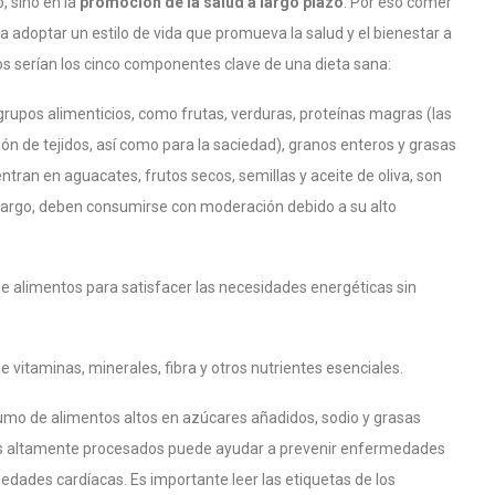
, sino en la
promoción de la salud a largo plazo
. Por eso comer
adoptar un estilo de vida que promueva la salud y el bienestar a
tos serían los cinco componentes clave de una dieta sana:
 grupos alimenticios, como frutas, verduras, proteínas magras (las
ón de tejidos, así como para la saciedad), granos enteros y grasas
tran en aguacates, frutos secos, semillas y aceite de oliva, son
mbargo, deben consumirse con moderación debido a su alto
 alimentos para satisfacer las necesidades energéticas sin
 vitaminas, minerales, fibra y otros nutrientes esenciales.
sumo de alimentos altos en azúcares añadidos, sodio y grasas
os altamente procesados puede ayudar a prevenir enfermedades
medades cardíacas. Es importante leer las etiquetas de los