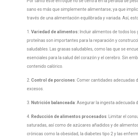
Por tanto este enfoque no se centra en la pérdida de peso
sano es más que simplemente alimentarse; ya que implica 
través de una alimentación equilibrada y variada. Así, es
1.
Variedad de alimentos:
Incluir alimentos de todos los
proteínas son importantes para la reparación y construcci
saludables. Las grasas saludables, como las que se encuen
esenciales para la salud del corazón y el cerebro. Sin e
contenido calórico.
2.
Control de porciones
: Comer cantidades adecuadas de
excesos.
3.
Nutrición balanceada
: Asegurar la ingesta adecuada de
4.
Reducción de alimentos procesados
: Limitar el con
saturadas, así como de azúcares añadidos y de aliment
crónicas como la obesidad, la diabetes tipo 2 y las enfer