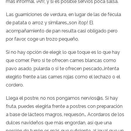
más informal. ¡Ah!, y si es posible servíos poca salsa.
Las guarniciones de verdura, en lugar de las de fécula
de patata o arroz y similares…son ¡top! El
acompañamiento de pan resulta casi obligado pero
por favor, coge un trozo pequeño.
Si no hay opción de elegir, lo que toque es lo que hay
que comer. Pero si te ofrecen carnes blancas como
pavo asado, pularda o si te ofrecen pescado…intenta
elegirlo frente a las carnes rojas como el lechazo o el
cordero.
Llega el postre, no nos pongamos nervios@s. Si hay
fruta, puedes elegirla frente a postres con preparación
a base de lácteos magros, requesón… Acordaros de los
dulces navideños que más engordan, así que una
porción de turrón es más que suficiente, al igual que un