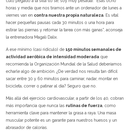
culo pegado a la silla (lo sé, soy muy pesada). “Esas ocho
horas y media que nos tiramos ante un ordenador de lunes a
viernes van en
contra nuestra propia naturaleza
. Es vital
hacer pequeñas pausas cada 30 minutos o una hora para
estirar las piernas y retomar la tarea con más ganas”, aconseja
la entrenadora Magali Dalix.
A ese mínimo (casi ridículo) de
150 minutos semanales de
actividad aeróbica de intensidad moderada
que
recomienda la Organización Mundial de la Salud deberíamos
echarle algo de ambición. ¿De verdad nos resulta tan difícil
sacar entre 30 y 60 minutos para caminar, nadar, montar en
bicicleta, correr o patinar al día? Seguro que no.
Más allá del ejercicio cardiovascular, a partir de los 40, cobran
más importancia que nunca las
rutinas de fuerza
, como
herramienta clave para mantener la grasa a raya. Una masa
muscular potente es un garante para nuestros huesos y un
abrasador de calorías.