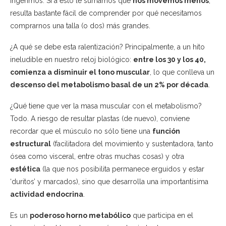
ingerimos. Si a esto le sumamos que
nos movemos menos
,
resulta bastante fácil de comprender por qué necesitamos
comprarnos una talla (o dos) más grandes.
¿A qué se debe esta ralentización? Principalmente, a un hito
ineludible en nuestro reloj biológico:
entre los 30 y los 40,
comienza a disminuir el tono muscular
, lo que conlleva un
descenso del metabolismo basal de un 2% por década
.
¿Qué tiene que ver la masa muscular con el metabolismo?
Todo. A riesgo de resultar plastas (de nuevo), conviene
recordar que el músculo no sólo tiene una
función
estructural
(facilitadora del movimiento y sustentadora, tanto
ósea como visceral, entre otras muchas cosas) y otra
estética
(la que nos posibilita permanece erguidos y estar
‘duritos’ y marcados), sino que desarrolla una importantísima
actividad endocrina
.
Es un
poderoso horno metabólico
que participa en el